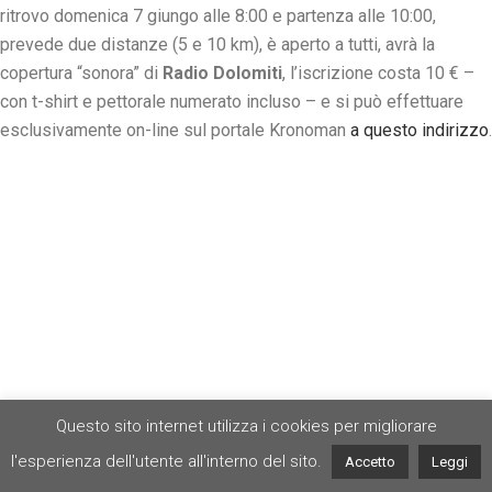
ritrovo domenica 7 giungo alle 8:00 e partenza alle 10:00,
prevede due distanze (5 e 10 km), è aperto a tutti, avrà la
copertura “sonora” di
Radio Dolomiti
, l’iscrizione costa 10 € –
con t-shirt e pettorale numerato incluso – e si può effettuare
esclusivamente on-line sul portale Kronoman
a questo indirizzo
.
Questo sito internet utilizza i cookies per migliorare
l'esperienza dell'utente all'interno del sito.
Accetto
Leggi