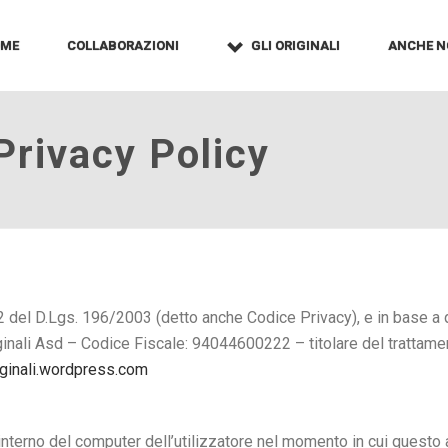
OME
COLLABORAZIONI
GLI ORIGINALI
ANCHE N
Privacy Policy
n. 122 del D.Lgs. 196/2003 (detto anche Codice Privacy), e in base
inali Asd – Codice Fiscale: 94044600222 – titolare del trattament
iginali.wordpress.com
ll’interno del computer dell’utilizzatore nel momento in cui quest