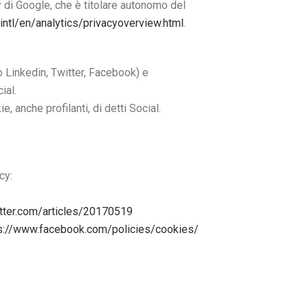
y di Google, che è titolare autonomo del
ntl/en/analytics/privacyoverview.html
.
o Linkedin, Twitter, Facebook) e
ial.
, anche profilanti, di detti Social.
cy:
itter.com/articles/20170519
s://www.facebook.com/policies/cookies/