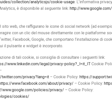
uides/collection/analyticsjs/cookie-usage
. L’informativa privac
Analytics, è disponibile al seguente link:
http://www.google.com/i
el sito web, che raffigurano le icone di social network (ad esempi
teragire con un clic del mouse direttamente con le piattaforme soc
Twitter, Facebook, Google, che comportano l’installazione di cookie
i il pulsante e widget è incorporato.
ione di tali cookie, si consiglia di consultare i seguenti link:
ps://www.linkedin.com/legal/privacy-policy?_l=it_IT
Cookie Poli
–
//twitter.com/privacy?lang=it
– Cookie Policy:
https://support.tw
https://www.facebook.com/about/privacy/
– Cookie Policy:
http
://www.google.com/policies/privacy/
– Cookie Policy:
nologies/cookies/