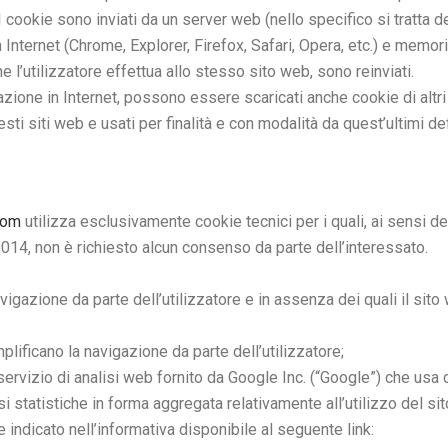
 I cookie sono inviati da un server web (nello specifico si tratta 
n Internet (Chrome, Explorer, Firefox, Safari, Opera, etc.) e memor
 l’utilizzatore effettua allo stesso sito web, sono reinviati.
zione in Internet, possono essere scaricati anche cookie di altri s
ti siti web e usati per finalità e con modalità da quest’ultimi def
com
utilizza esclusivamente cookie tecnici per i quali, ai sensi de
14, non è richiesto alcun consenso da parte dell’interessato.
vigazione da parte dell’utilizzatore e in assenza dei quali il si
plificano la navigazione da parte dell’utilizzatore;
 servizio di analisi web fornito da Google Inc. (“Google”) che usa
i statistiche in forma aggregata relativamente all’utilizzo del si
ndicato nell’informativa disponibile al seguente link: