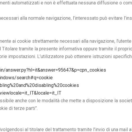
rumenti automatizzati e non è effettuata nessuna diffusione o com
cessari alla normale navigazione, l’interessato può evitare l’in
nte ai cookie strettamente necessari alla navigazione, l’utente p
l Titolare tramite la presente informativa oppure tramite il prop
ie impostazioni. L’utilizzatore può ottenere istruzioni specifiche
/bin/answer.py?hl=it&answer=95647&p=cpn_cookies
/windows/search#q=cookie
Enabling%20and%20disabling%20cookies
iewlocale=it_IT&locale=it_IT
ossibile anche con le modalità che mette a disposizione la società
kie di terze parti”.
olgendosi al titolare del trattamento tramite l’invio di una mail a