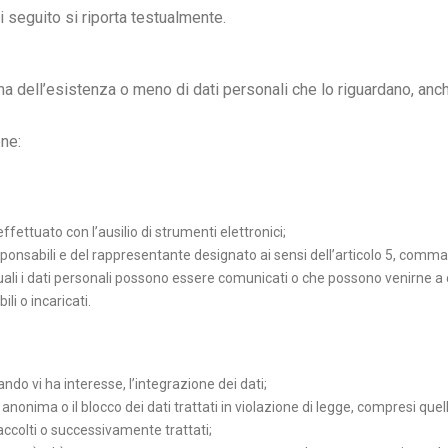
 di seguito si riporta testualmente.
rma dell’esistenza o meno di dati personali che lo riguardano, anch
one:
ffettuato con l’ausilio di strumenti elettronici;
 responsabili e del rappresentante designato ai sensi dell’articolo 5, comma
i quali i dati personali possono essere comunicati o che possono venirne 
li o incaricati.
ndo vi ha interesse, l’integrazione dei dati;
anonima o il blocco dei dati trattati in violazione di legge, compresi quel
 raccolti o successivamente trattati;