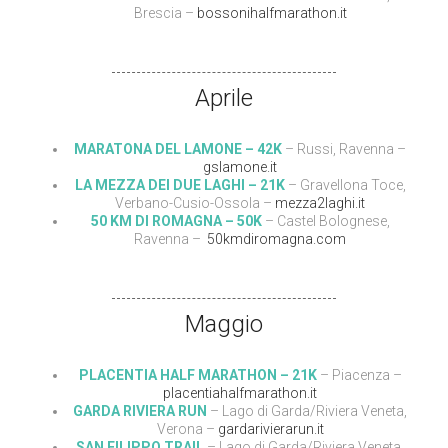
Brescia –
bossonihalfmarathon.it
Aprile
MARATONA DEL LAMONE – 42K
– Russi, Ravenna –
gslamone.it
LA MEZZA DEI DUE LAGHI – 21K
– Gravellona Toce,
Verbano-Cusio-Ossola –
mezza2laghi.it
50 KM DI ROMAGNA – 50K
– Castel Bolognese,
Ravenna –
50kmdiromagna.com
Maggio
PLACENTIA HALF MARATHON – 21K
– Piacenza –
placentiahalfmarathon.it
GARDA RIVIERA RUN
– Lago di Garda/Riviera Veneta,
Verona –
gardarivierarun.it
SAN FILIPPO TRAIL
– Lago di Garda/Riviera Veneta,