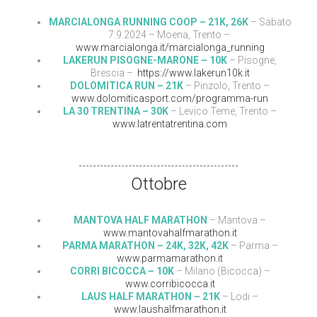
MARCIALONGA RUNNING COOP – 21K, 26K
– Sabato
7.9.2024 – Moena, Trento –
www.marcialonga.it/marcialonga_running
LAKERUN PISOGNE-MARONE – 10K
– Pisogne,
Brescia –
https://www.lakerun10k.it
DOLOMITICA RUN – 21K
– Pinzolo, Trento –
www.dolomiticasport.com/programma-run
LA 30 TRENTINA – 30K
– Levico Teme, Trento –
www.latrentatrentina.com
Ottobre
MANTOVA HALF MARATHON
– Mantova –
www.mantovahalfmarathon.it
PARMA MARATHON – 24K, 32K, 42K
– Parma –
www.parmamarathon.it
CORRI BICOCCA – 10K
– Milano (Bicocca) –
www.corribicocca.it
LAUS HALF MARATHON – 21K
– Lodi –
www.laushalfmarathon.it