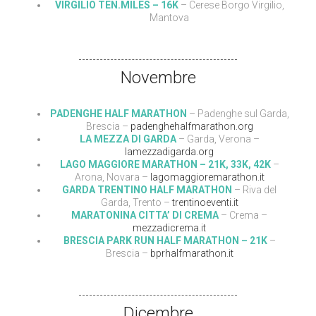
VIRGILIO TEN.MILES – 16K
– Cerese Borgo Virgilio,
Mantova
Novembre
PADENGHE HALF MARATHON
– Padenghe sul Garda,
Brescia –
padenghehalfmarathon.org
LA MEZZA DI GARDA
– Garda, Verona –
lamezzadigarda.org
LAGO MAGGIORE MARATHON – 21K, 33K, 42K
–
Arona, Novara –
lagomaggioremarathon.it
GARDA TRENTINO HALF MARATHON
– Riva del
Garda, Trento –
trentinoeventi.it
MARATONINA CITTA’ DI CREMA
– Crema –
mezzadicrema.it
BRESCIA PARK RUN HALF MARATHON – 21K
–
Brescia –
bprhalfmarathon.it
Dicembre