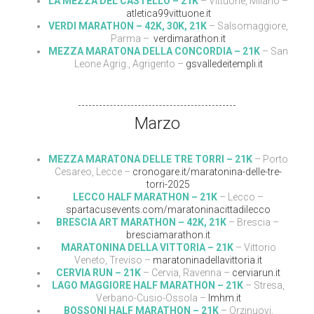
LA MEZZA DEL CASTELLO – 21K
– Vittuone, Milano –
atletica99vittuone.it
VERDI MARATHON – 42K, 30K, 21K
– Salsomaggiore,
Parma –
verdimarathon.it
MEZZA MARATONA DELLA CONCORDIA – 21K
– San
Leone Agrig., Agrigento –
gsvalledeitempli.it
Marzo
MEZZA MARATONA DELLE TRE TORRI – 21K
– Porto
Cesareo, Lecce –
cronogare.it/maratonina-delle-tre-
torri-2025
LECCO HALF MARATHON – 21K
– Lecco –
spartacusevents.com/maratoninacittadilecco
BRESCIA ART MARATHON – 42K, 21K
– Brescia –
bresciamarathon.it
MARATONINA DELLA VITTORIA – 21K
– Vittorio
Veneto, Treviso –
maratoninadellavittoria.it
CERVIA RUN – 21K
– Cervia, Ravenna –
cerviarun.it
LAGO MAGGIORE HALF MARATHON – 21K
– Stresa,
Verbano-Cusio-Ossola –
lmhm.it
BOSSONI HALF MARATHON – 21K
– Orzinuovi,