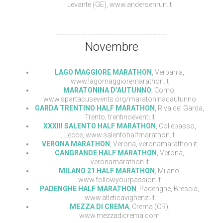
Levante (GE), www.andersenrun.it
Novembre
LAGO MAGGIORE MARATHON
, Verbania,
www.lagomaggioremarathon.it
MARATONINA D’AUTUNNO
, Como,
www.spartacusevents.org/maratoninadautunno
GARDA TRENTINO HALF MARATHON
, Riva del Garda,
Trento, trentinoeventi.it
XXXIII SALENTO HALF MARATHON
, Collepasso,
Lecce, www.salentohalfmarathon.it
VERONA MARATHON
, Verona, veronamarathon.it
CANGRANDE HALF MARATHON
, Verona,
veronamarathon.it
MILANO 21 HALF MARATHON
, Milano,
www.followyourpassion.it
PADENGHE HALF MARATHON
, Padenghe, Brescia,
www.atleticavighenzi.it
MEZZA DI CREMA
, Crema (CR),
www.mezzadicrema.com