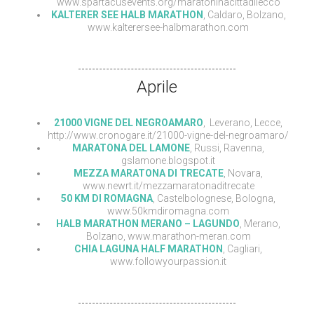
www.spartacusevents.org/maratoninacittadilecco
KALTERER SEE HALB MARATHON
, Caldaro, Bolzano,
www.kalterersee-halbmarathon.com
Aprile
21000 VIGNE DEL NEGROAMARO
, Leverano, Lecce,
http://www.cronogare.it/21000-vigne-del-negroamaro/
MARATONA DEL LAMONE
, Russi, Ravenna,
gslamone.blogspot.it
MEZZA MARATONA DI TRECATE
, Novara,
www.newrt.it/mezzamaratonaditrecate
50 KM DI ROMAGNA
, Castelbolognese, Bologna,
www.50kmdiromagna.com
HALB MARATHON MERANO – LAGUNDO
, Merano,
Bolzano, www.marathon-meran.com
CHIA LAGUNA HALF MARATHON
, Cagliari,
www.followyourpassion.it