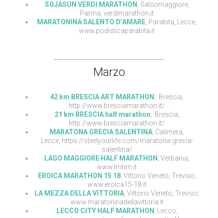
SOJASUN VERDI MARATHON
, Salsomaggiore,
Parma, verdimarathon.it
MARATONINA SALENTO D’AMARE
, Parabita, Lecce,
www.podisticaparabita.it
Marzo
42 km BRESCIA ART MARATHON
, Brescia,
http://www.bresciamarathon.it/
21 km BRESCIA half marathon
, Brescia,
http://www.bresciamarathon.it/
MARATONA GRECIA SALENTINA
, Calimera,
Lecce, https://steelyourlife.com/maratona-grecia-
salentina/
LAGO MAGGIORE HALF MARATHON
, Verbania,
www.lmhm.it
EROICA MARATHON 15 18
, Vittorio Veneto, Treviso,
www.eroica15-18.it
LA MEZZA DELLA VITTORIA
, Vittorio Veneto, Treviso,
www.maratoninadellavittoria.it
LECCO CITY HALF MARATHON
, Lecco,