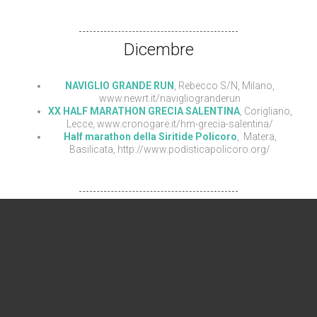
Dicembre
NAVIGLIO GRANDE RUN
, Rebecco S/N, Milano,
www.newrt.it/navigliogranderun
XX HALF MARATHON GRECIA SALENTINA
, Corigliano,
Lecce, www.cronogare.it/hm-grecia-salentina/
Half marathon della Siritide Policoro
, Matera,
Basilicata, http://www.podisticapolicoro.org/