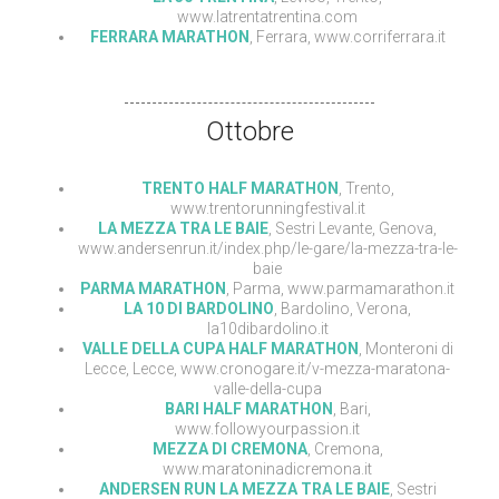
www.latrentatrentina.com
FERRARA MARATHON
, Ferrara, www.corriferrara.it
Ottobre
TRENTO HALF MARATHON
, Trento,
www.trentorunningfestival.it
LA MEZZA TRA LE BAIE
, Sestri Levante, Genova,
www.andersenrun.it/index.php/le-gare/la-mezza-tra-le-
baie
PARMA MARATHON
, Parma, www.parmamarathon.it
LA 10 DI BARDOLINO
, Bardolino, Verona,
la10dibardolino.it
VALLE DELLA CUPA HALF MARATHON
, Monteroni di
Lecce, Lecce, www.cronogare.it/v-mezza-maratona-
valle-della-cupa
BARI HALF MARATHON
, Bari,
www.followyourpassion.it
MEZZA DI CREMONA
, Cremona,
www.maratoninadicremona.it
ANDERSEN RUN LA MEZZA TRA LE BAIE
, Sestri