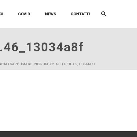
OI
COVID
NEWS
CONTATTI
8.46_13034a8f
 WHATSAPP-IMAGE-2025-03-02-AT-14.18.46_13034A8F