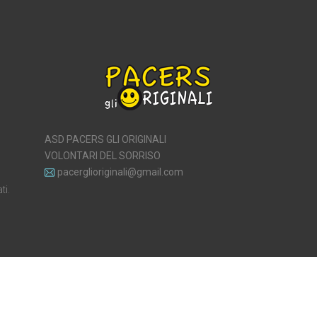
ASD PACERS GLI ORIGINALI
VOLONTARI DEL SORRISO
pacerglioriginali@gmail.com
ti.