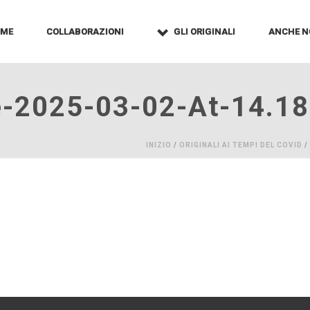
OME
COLLABORAZIONI
GLI ORIGINALI
ANCHE N
-2025-03-02-At-14.1
INIZIO
/
ORIGINALI AI TEMPI DEL COVID
/