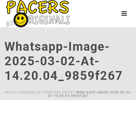
Whatsapp-Image-
2025-03-02-At-
14.20.04_9859f267
INIZIO
/
ORIGINALI AI TEMPI DEL COVID
/ WHATSAPP-IMAGE-2025-03-02-
AT-14.20.04_9859F267