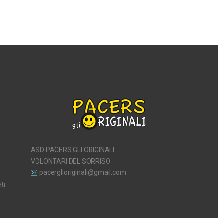
ASD PACERS GLI ORIGINALI
VOLONTARI DEL SORRISO
pacerglioriginali@gmail.com
ti.