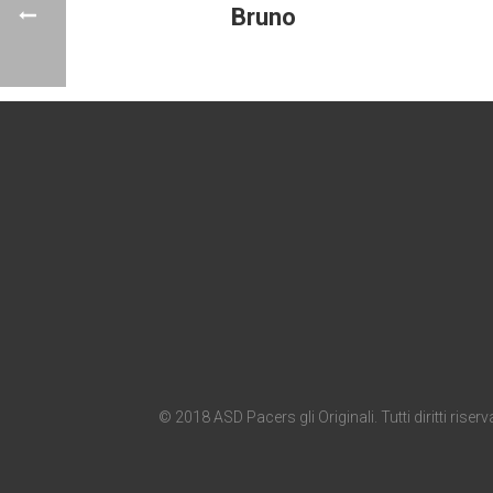
Bruno
© 2018 ASD Pacers gli Originali. Tutti diritti riserva