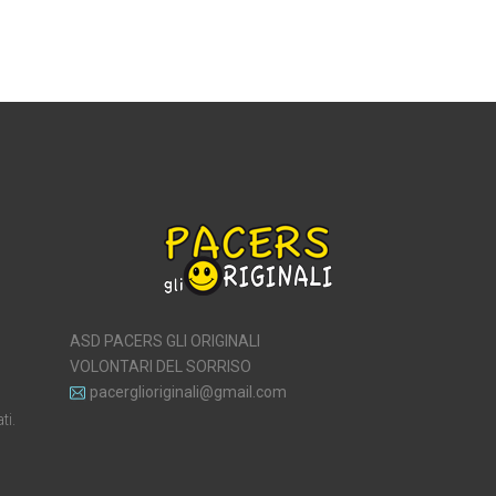
ASD PACERS GLI ORIGINALI
VOLONTARI DEL SORRISO
pacerglioriginali@gmail.com
ti.