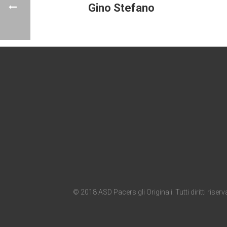
Gino Stefano
© 2018 ASD Pacers gli Originali. Tutti diritti riserva