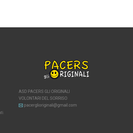
ASD PACERS GLI ORIGINALI
VOLONTARI DEL SORRISO
pacerglioriginali@gmail.com
ti.