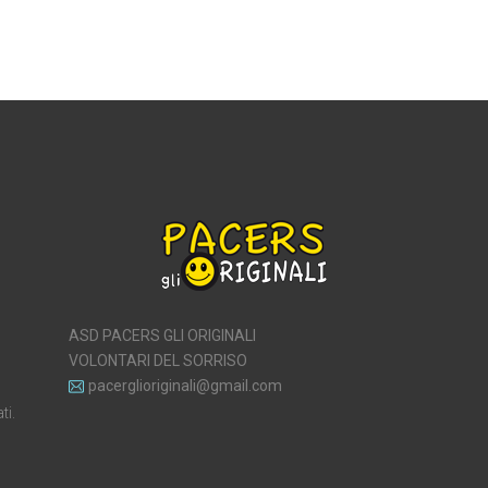
ASD PACERS GLI ORIGINALI
VOLONTARI DEL SORRISO
pacerglioriginali@gmail.com
ti.