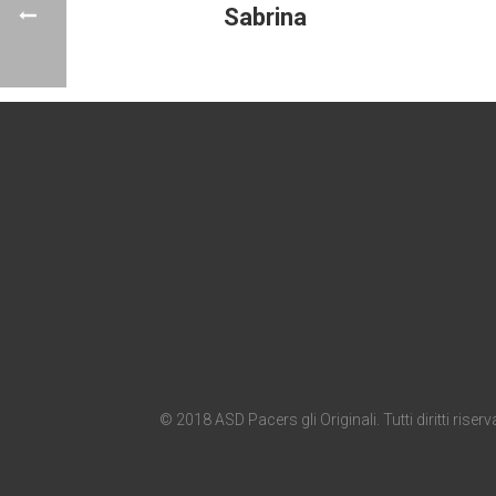
Sabrina
© 2018 ASD Pacers gli Originali. Tutti diritti riserva