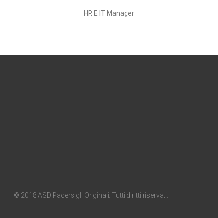
HR E IT Manager
© 2018 ASD Pacers gli Originali. Tutti diritti riservati.