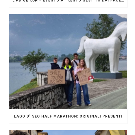
L’ADIGE RUN – EVENTO A TRENTO GESTITO DAI PACERS GLI ORIGINALI
LAGO D’ISEO HALF MARATHON: ORIGINALI PRESENTI