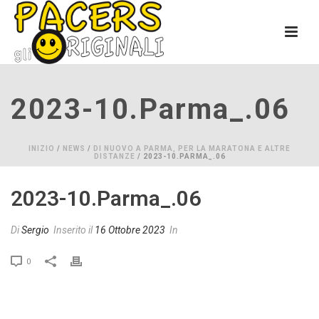
2023-10.parma_.06
INIZIO
/
NEWS
/
DI NUOVO A PARMA, PER LA MARATONA E ALTRE
DISTANZE
/ 2023-10.PARMA_.06
2023-10.parma_.06
Di
Sergio
Inserito il
16 Ottobre 2023
In
0