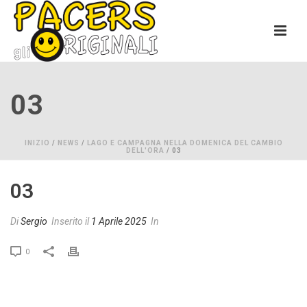
03
INIZIO
/
NEWS
/
LAGO E CAMPAGNA NELLA DOMENICA DEL CAMBIO
DELL'ORA
/ 03
03
Di
Sergio
Inserito il
1 Aprile 2025
In
0