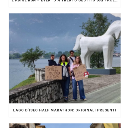
L’ADIGE RUN – EVENTO A TRENTO GESTITO DAI PACERS GLI ORIGINALI
LAGO D’ISEO HALF MARATHON: ORIGINALI PRESENTI