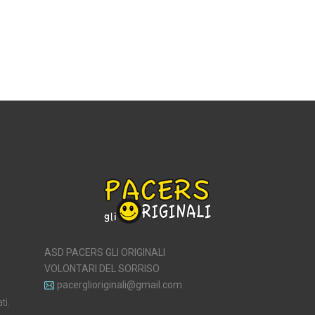
ASD PACERS GLI ORIGINALI
VOLONTARI DEL SORRISO
pacerglioriginali@gmail.com
ti.