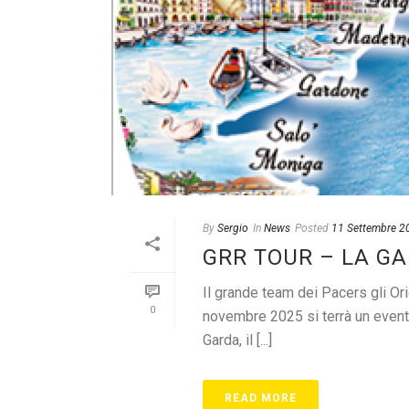
By
Sergio
In
News
Posted
11 Settembre 2
GRR TOUR – LA G
Il grande team dei Pacers gli Or
0
novembre 2025 si terrà un evento
Garda, il [...]
READ MORE