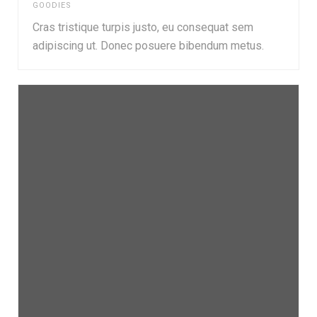
GOODIES
Cras tristique turpis justo, eu consequat sem
adipiscing ut. Donec posuere bibendum metus.