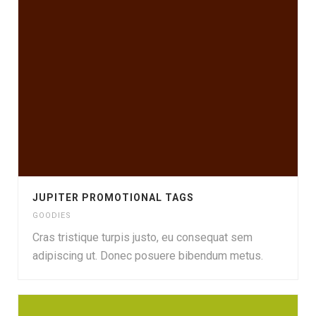
JUPITER PROMOTIONAL TAGS
GOODIES
Cras tristique turpis justo, eu consequat sem
adipiscing ut. Donec posuere bibendum metus.