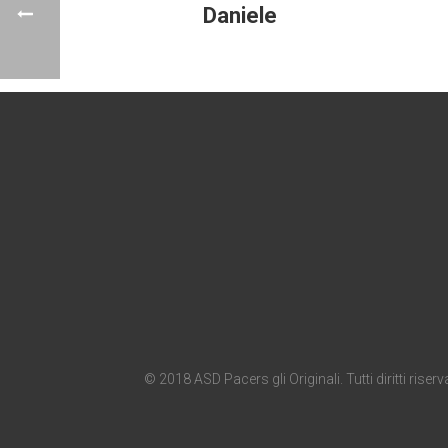
Daniele
© 2018 ASD Pacers gli Originali. Tutti diritti riserva