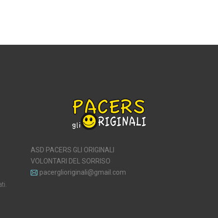
ASD PACERS GLI ORIGINALI
VOLONTARI DEL SORRISO
pacerglioriginali@gmail.com
ti.