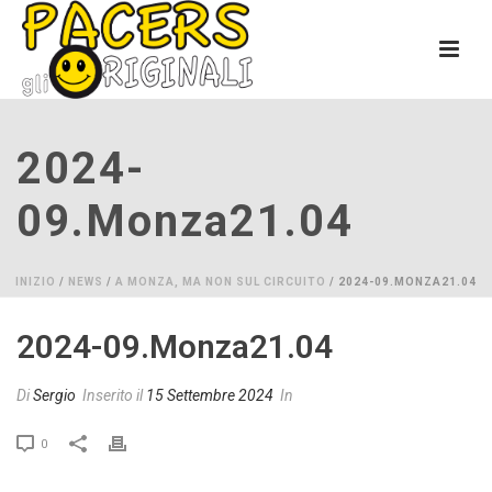
2024-
09.monza21.04
INIZIO
/
NEWS
/
A MONZA, MA NON SUL CIRCUITO
/ 2024-09.MONZA21.04
2024-09.monza21.04
Di
Sergio
Inserito il
15 Settembre 2024
In
0