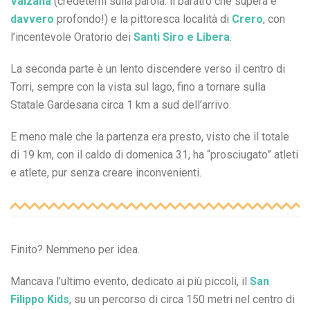
Valzana
(credetemi sulla parola: il baratro che supera è
davvero
profondo!) e la pittoresca località di
Crero
, con
l’incentevole Oratorio dei
Santi Siro e Libera
.
La seconda parte è un lento discendere verso il centro di
Torri, sempre con la vista sul lago, fino a tornare sulla
Statale Gardesana circa 1 km a sud dell’arrivo.
E meno male che la partenza era presto, visto che il totale
di 19 km, con il caldo di domenica 31, ha “prosciugato” atleti
e atlete, pur senza creare inconvenienti.
Finito? Nemmeno per idea.
Mancava l’ultimo evento, dedicato ai più piccoli, il
San
Filippo Kids
, su un percorso di circa 150 metri nel centro di