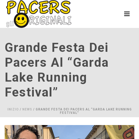
Grande Festa Dei
Pacers Al “Garda
Lake Running
Festival”
INIZIO
/
NEWS
/ GRANDE FESTA DEI PACERS AL “GARDA LAKE RUNNING
FESTIVAL”