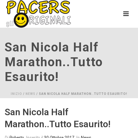
San Nicola Half
Marathon..tutto
Esaurito!
INIZIO
/
NEWS
/ SAN NICOLA HALF MARATHON..TUTTO ESAURITO!
San Nicola Half
Marathon..tutto Esaurito!
Di
Roberto
Inserito il
30 Ottobre 2017
In
News