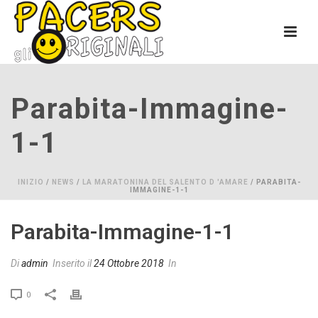
Parabita-Immagine-
1-1
INIZIO
/
NEWS
/
LA MARATONINA DEL SALENTO D 'AMARE
/ PARABITA-
IMMAGINE-1-1
Parabita-Immagine-1-1
Di
admin
Inserito il
24 Ottobre 2018
In
0