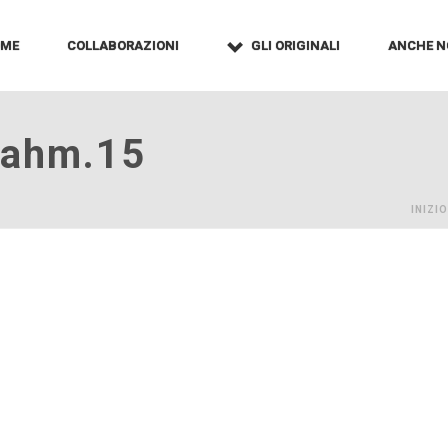
OME
COLLABORAZIONI
GLI ORIGINALI
ANCHE N
vahm.15
INIZIO