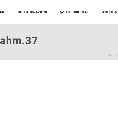
OME
COLLABORAZIONI
GLI ORIGINALI
ANCHE N
vahm.37
INIZIO