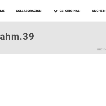
OME
COLLABORAZIONI
GLI ORIGINALI
ANCHE N
vahm.39
INIZIO