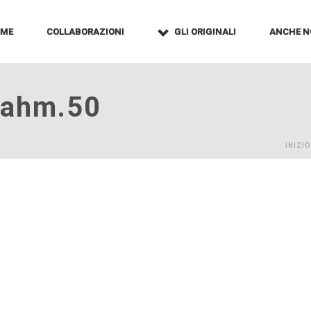
OME
COLLABORAZIONI
GLI ORIGINALI
ANCHE N
vahm.50
INIZIO