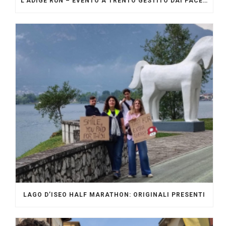
L’ADIGE RUN – EVENTO A TRENTO GESTITO DAI PACERS GLI ORIGINALI
LAGO D’ISEO HALF MARATHON: ORIGINALI PRESENTI