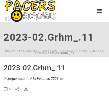
2023-02.grhm_.11
INIZIO
/
NEWS
/
NEL WE DI SAN VALENTINO NELLA CITTÀ DI GIULIETTA E
ROMEO
/ 2023-02.GRHM_.11
2023-02.grhm_.11
Di
Sergio
Inserito il
15 Febbraio 2023
In
0