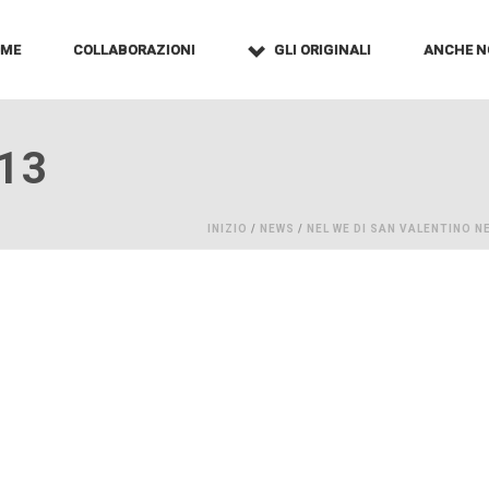
OME
COLLABORAZIONI
GLI ORIGINALI
ANCHE N
13
INIZIO
/
NEWS
/
NEL WE DI SAN VALENTINO N