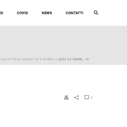
OI
COVID
NEWS
CONTATTI
ELLA CITTÀ DI GIULIETTA E ROMEO
/ 2023-02.GRHM_.13
0