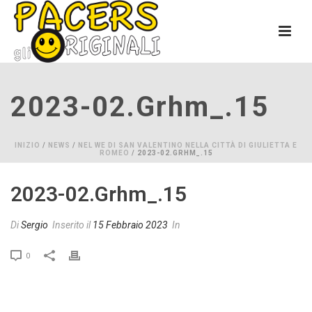
2023-02.grhm_.15
INIZIO
/
NEWS
/
NEL WE DI SAN VALENTINO NELLA CITTÀ DI GIULIETTA E
ROMEO
/ 2023-02.GRHM_.15
2023-02.grhm_.15
Di
Sergio
Inserito il
15 Febbraio 2023
In
0