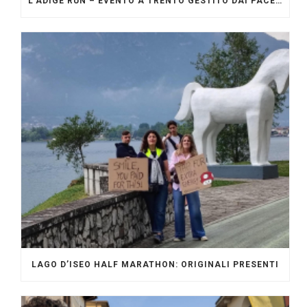
L’ADIGE RUN – EVENTO A TRENTO GESTITO DAI PACERS GLI ORIGINALI
LAGO D’ISEO HALF MARATHON: ORIGINALI PRESENTI