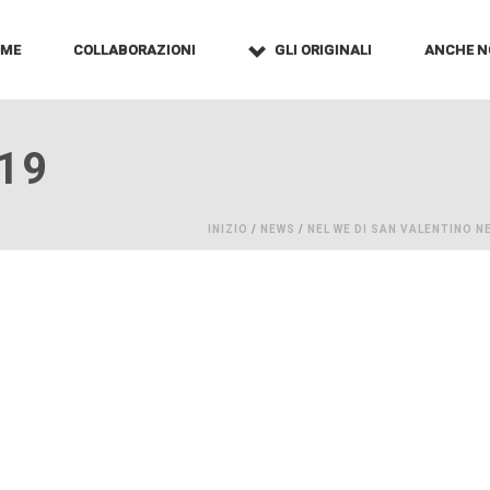
OME
COLLABORAZIONI
GLI ORIGINALI
ANCHE N
19
INIZIO
/
NEWS
/
NEL WE DI SAN VALENTINO N