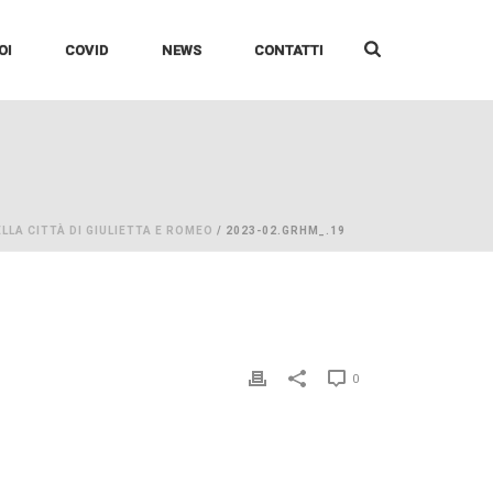
OI
COVID
NEWS
CONTATTI
ELLA CITTÀ DI GIULIETTA E ROMEO
/ 2023-02.GRHM_.19
0