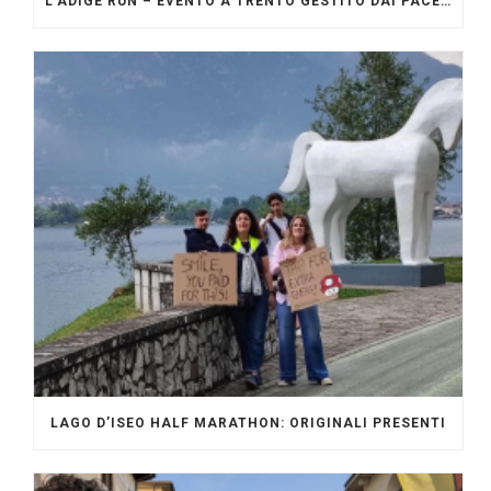
L’ADIGE RUN – EVENTO A TRENTO GESTITO DAI PACERS GLI ORIGINALI
LAGO D’ISEO HALF MARATHON: ORIGINALI PRESENTI