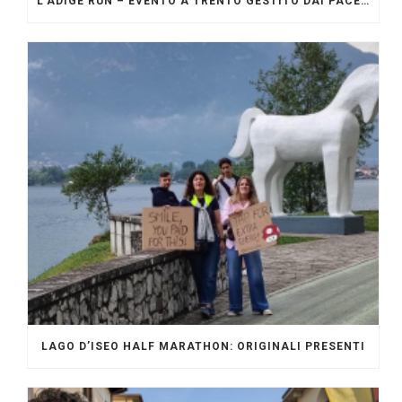
L’ADIGE RUN – EVENTO A TRENTO GESTITO DAI PACERS GLI ORIGINALI
LAGO D’ISEO HALF MARATHON: ORIGINALI PRESENTI