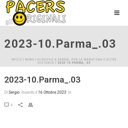
2023-10.parma_.03
INIZIO
/
NEWS
/
DI NUOVO A PARMA, PER LA MARATONA E ALTRE
DISTANZE
/ 2023-10.PARMA_.03
2023-10.parma_.03
Di
Sergio
Inserito il
16 Ottobre 2023
In
0