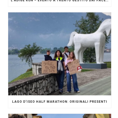
L’ADIGE RUN – EVENTO A TRENTO GESTITO DAI PACERS GLI ORIGINALI
LAGO D’ISEO HALF MARATHON: ORIGINALI PRESENTI