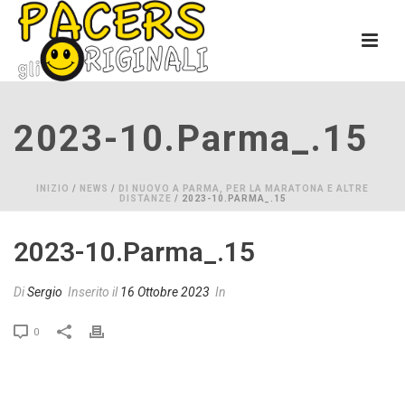
2023-10.parma_.15
INIZIO
/
NEWS
/
DI NUOVO A PARMA, PER LA MARATONA E ALTRE
DISTANZE
/ 2023-10.PARMA_.15
2023-10.parma_.15
Di
Sergio
Inserito il
16 Ottobre 2023
In
0