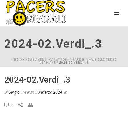
2024-02.verdi_.3
INIZIO
/
NEWS
/
VERDI MARATHON: 4 GARE IN UNA, NELLE TERRE
VERDIANE
/ 2024-02.VERDI_.3
2024-02.verdi_.3
Di
Sergio
Inserito il
3 Marzo 2024
In
0