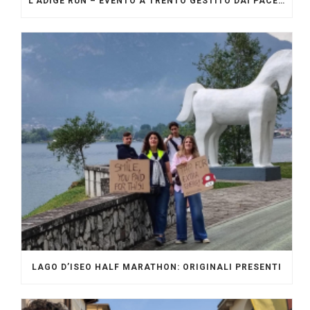
L’ADIGE RUN – EVENTO A TRENTO GESTITO DAI PACERS GLI ORIGINALI
LAGO D’ISEO HALF MARATHON: ORIGINALI PRESENTI