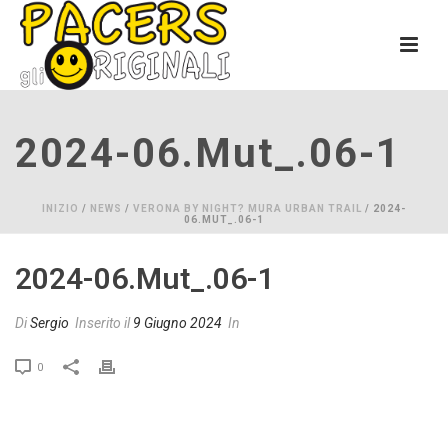
2024-06.mut_.06-1
INIZIO
/
NEWS
/
VERONA BY NIGHT? MURA URBAN TRAIL
/ 2024-
06.MUT_.06-1
2024-06.mut_.06-1
Di
Sergio
Inserito il
9 Giugno 2024
In
0