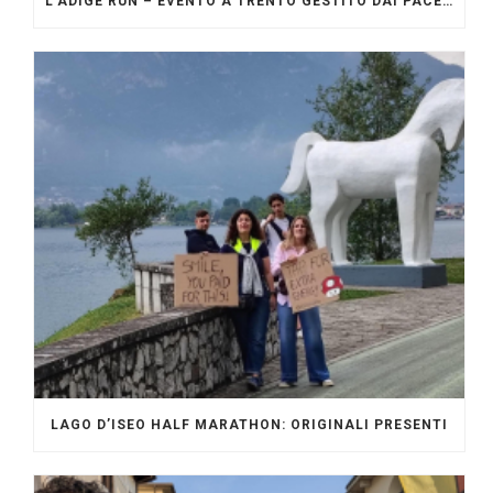
L’ADIGE RUN – EVENTO A TRENTO GESTITO DAI PACERS GLI ORIGINALI
LAGO D’ISEO HALF MARATHON: ORIGINALI PRESENTI