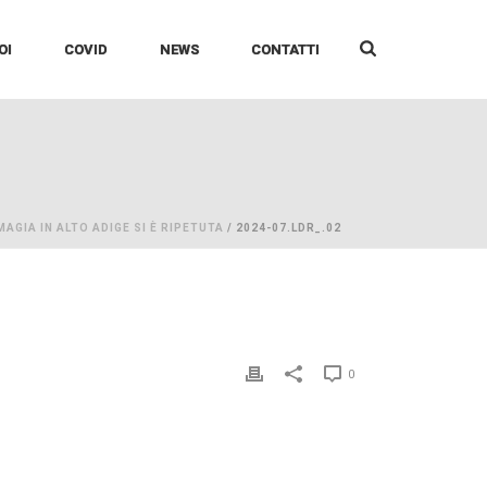
OI
COVID
NEWS
CONTATTI
AGIA IN ALTO ADIGE SI È RIPETUTA
/ 2024-07.LDR_.02
0