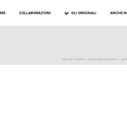
OME
COLLABORAZIONI
GLI ORIGINALI
ANCHE N
2
INIZIO
/
NEWS
/
RESCHENSEELAUF - LA M