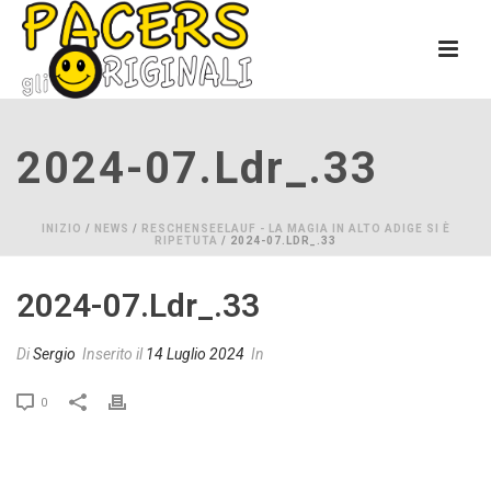
2024-07.ldr_.33
INIZIO
/
NEWS
/
RESCHENSEELAUF - LA MAGIA IN ALTO ADIGE SI È
RIPETUTA
/ 2024-07.LDR_.33
2024-07.ldr_.33
Di
Sergio
Inserito il
14 Luglio 2024
In
0