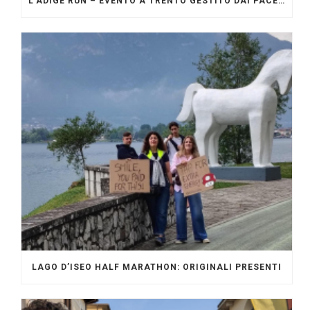
L’ADIGE RUN – EVENTO A TRENTO GESTITO DAI PACERS GLI ORIGINALI
LAGO D’ISEO HALF MARATHON: ORIGINALI PRESENTI