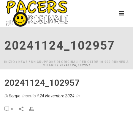
20241124_102957
INIZIO
/
NEWS
/
UN GRUPPONE DI ORIGINALI PER OLTRE 10.000 RUNNER A
MILANO
/ 20241124_102957
20241124_102957
Di
Sergio
Inserito il
24 Novembre 2024
In
0