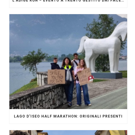
L’ADIGE RUN – EVENTO A TRENTO GESTITO DAI PACERS GLI ORIGINALI
LAGO D’ISEO HALF MARATHON: ORIGINALI PRESENTI