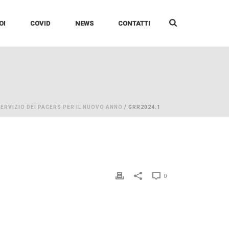
OI
COVID
NEWS
CONTATTI
ERVIZIO DEI PACERS PER IL NUOVO ANNO
/ GRR2024.1
0