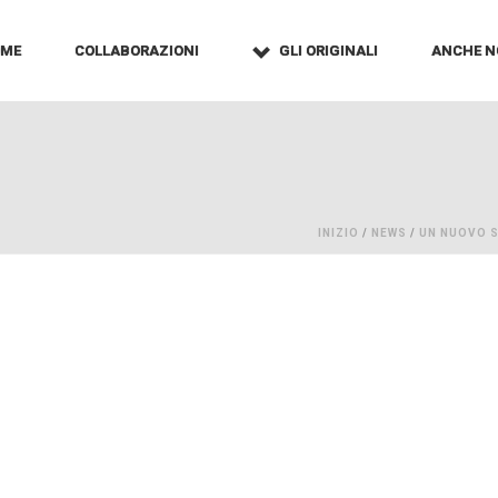
OME
COLLABORAZIONI
GLI ORIGINALI
ANCHE N
INIZIO
/
NEWS
/
UN NUOVO S