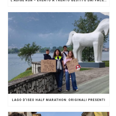
L’ADIGE RUN – EVENTO A TRENTO GESTITO DAI PACERS GLI ORIGINALI
LAGO D’ISEO HALF MARATHON: ORIGINALI PRESENTI