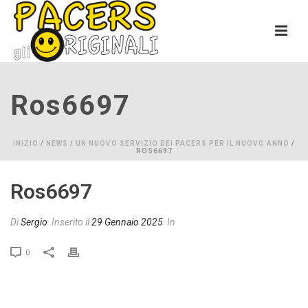
Ros6697
INIZIO
/
NEWS
/
UN NUOVO SERVIZIO DEI PACERS PER IL NUOVO ANNO
/
ROS6697
Ros6697
Di
Sergio
Inserito il
29 Gennaio 2025
In
0