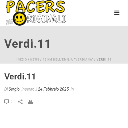
Verdi.11
INIZIO
/
NEWS
/
42 KM NELL'EMILIA "VERDIANA"
/ VERDI.11
Verdi.11
Di
Sergio
Inserito il
24 Febbraio 2025
In
0