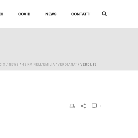
OI
COVID
NEWS
CONTATTI
ZIO
/
NEWS
/
42 KM NELL'EMILIA "VERDIANA"
/ VERDI.13
0