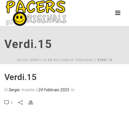
Verdi.15
INIZIO
/
NEWS
/
42 KM NELL'EMILIA "VERDIANA"
/ VERDI.15
Verdi.15
Di
Sergio
Inserito il
24 Febbraio 2025
In
0