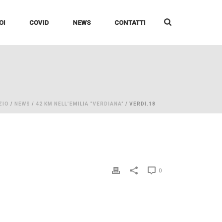
OI
COVID
NEWS
CONTATTI
ZIO
/
NEWS
/
42 KM NELL'EMILIA "VERDIANA"
/ VERDI.18
0