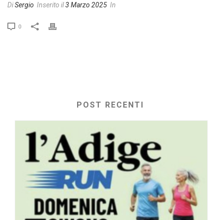
Di
Sergio
Inserito il
3 Marzo 2025
In
0
POST RECENTI