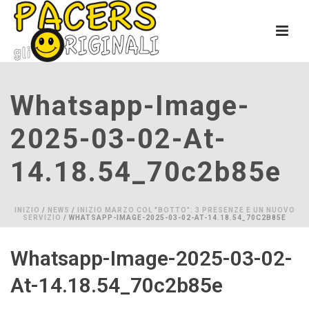
Whatsapp-Image-
2025-03-02-At-
14.18.54_70c2b85e
INIZIO
/
NEWS
/
INIZIO MARZO COL "BOTTO": 3 PRESENZE E UN NUOVO
SERVIZIO
/ WHATSAPP-IMAGE-2025-03-02-AT-14.18.54_70C2B85E
Whatsapp-Image-2025-03-02-
At-14.18.54_70c2b85e