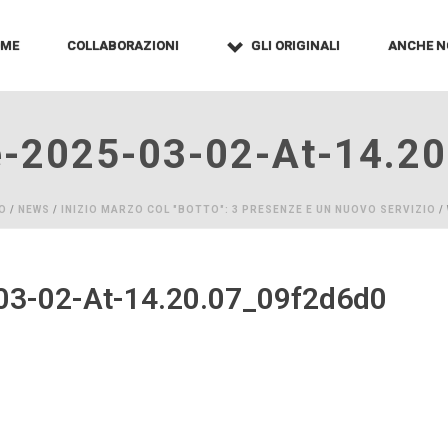
OME
COLLABORAZIONI
GLI ORIGINALI
ANCHE N
-2025-03-02-At-14.2
IO
/
NEWS
/
INIZIO MARZO COL "BOTTO": 3 PRESENZE E UN NUOVO SERVIZIO
/
3-02-At-14.20.07_09f2d6d0