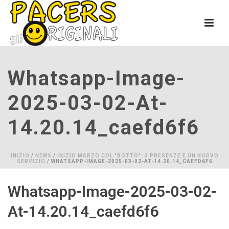
Whatsapp-Image-
2025-03-02-At-
14.20.14_caefd6f6
INIZIO
/
NEWS
/
INIZIO MARZO COL "BOTTO": 3 PRESENZE E UN NUOVO
SERVIZIO
/ WHATSAPP-IMAGE-2025-03-02-AT-14.20.14_CAEFD6F6
Whatsapp-Image-2025-03-02-
At-14.20.14_caefd6f6