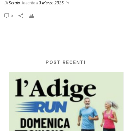
Di
Sergio
Inserito il
3 Marzo 2025
In
0
POST RECENTI