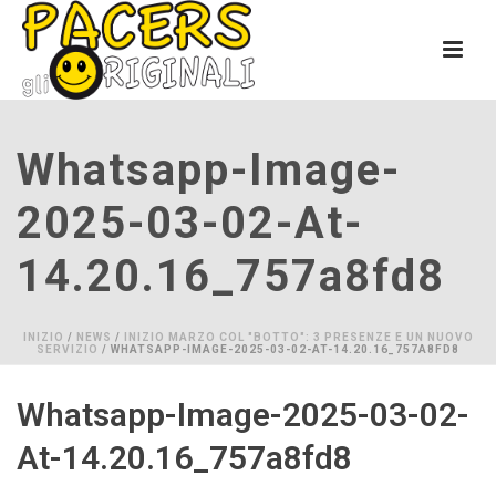
Whatsapp-Image-
2025-03-02-At-
14.20.16_757a8fd8
INIZIO
/
NEWS
/
INIZIO MARZO COL "BOTTO": 3 PRESENZE E UN NUOVO
SERVIZIO
/ WHATSAPP-IMAGE-2025-03-02-AT-14.20.16_757A8FD8
Whatsapp-Image-2025-03-02-
At-14.20.16_757a8fd8