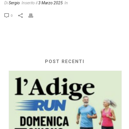
Di
Sergio
Inserito il
3 Marzo 2025
In
0
POST RECENTI