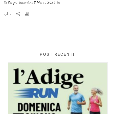
Di
Sergio
Inserito il
3 Marzo 2025
In
0
POST RECENTI