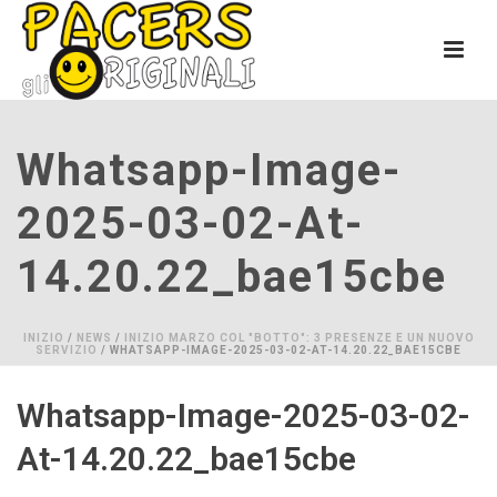
Whatsapp-Image-
2025-03-02-At-
14.20.22_bae15cbe
INIZIO
/
NEWS
/
INIZIO MARZO COL "BOTTO": 3 PRESENZE E UN NUOVO
SERVIZIO
/ WHATSAPP-IMAGE-2025-03-02-AT-14.20.22_BAE15CBE
Whatsapp-Image-2025-03-02-
At-14.20.22_bae15cbe