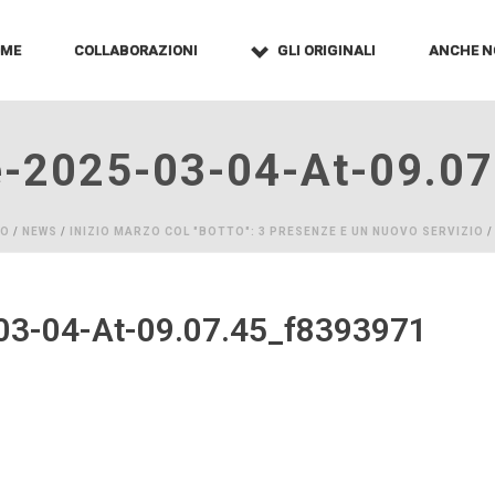
OME
COLLABORAZIONI
GLI ORIGINALI
ANCHE N
-2025-03-04-At-09.0
IO
/
NEWS
/
INIZIO MARZO COL "BOTTO": 3 PRESENZE E UN NUOVO SERVIZIO
/
3-04-At-09.07.45_f8393971