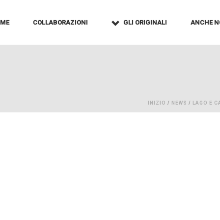
OME
COLLABORAZIONI
GLI ORIGINALI
ANCHE N
INIZIO
/
NEWS
/
LAGO E C