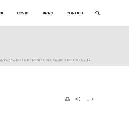
OI
COVID
NEWS
CONTATTI
AMPAGNA NELLA DOMENICA DEL CAMBIO DELL'ORA
/ 27
0