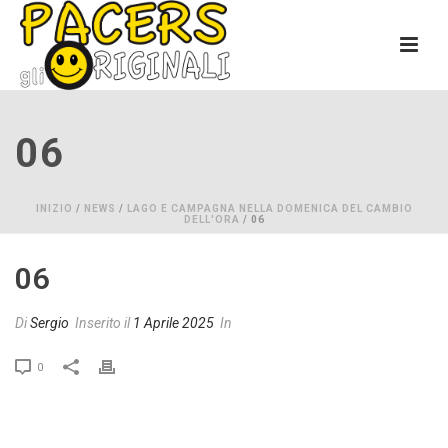
06
INIZIO
/
NEWS
/
LAGO E CAMPAGNA NELLA DOMENICA DEL CAMBIO
DELL'ORA
/ 06
06
Di
Sergio
Inserito il
1 Aprile 2025
In
0