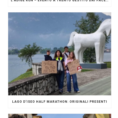
L’ADIGE RUN – EVENTO A TRENTO GESTITO DAI PACERS GLI ORIGINALI
LAGO D’ISEO HALF MARATHON: ORIGINALI PRESENTI